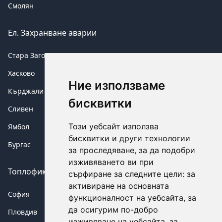
Смолян
Ел. Захранване аварии
Стара Загора
Хасково
Ние използваме
Кърджали
бисквитки
Сливен
Този уебсайт използва
Ямбол
бисквитки и други технологии
Бургас
за проследяване, за да подобри
изживяването ви при
Топлофикация аварии
сърфиране за следните цели:
за
активиране на основната
София
функционалност на уебсайта
,
за
да осигурим по-добро
Пловдив
изживяване на уебсайта
,
за