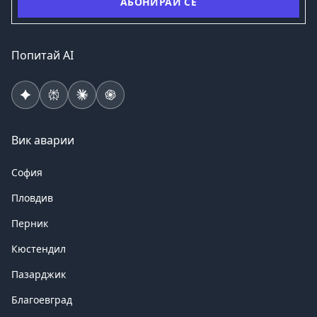
АБОНИРАЙ СЕ
Попитай AI
Вик аварии
София
Пловдив
Перник
Кюстендил
Пазарджик
Благоевград