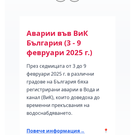
ода
Аварии във ВиК
Се
България (3 - 9
на 
февруари 2025 г.)
16 
През седмицата от 3 до 9
Клас
февруари 2025 г. в различни
мног
градове на България бяха
седм
март
регистрирани аварии в Вода и
град
канал (ВиК), които доведоха до
авари
временни прекъсвания на
ия.
водоснабдяването.
Повече информация
→
Пов
📍
📍