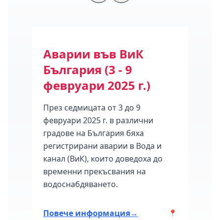
ода
Аварии във ВиК
Се
България (3 - 9
на 
февруари 2025 г.)
16 
През седмицата от 3 до 9
Клас
февруари 2025 г. в различни
мног
градове на България бяха
седм
март
регистрирани аварии в Вода и
град
канал (ВиК), които доведоха до
авари
временни прекъсвания на
ия.
водоснабдяването.
Повече информация
→
Пов
📍
📍