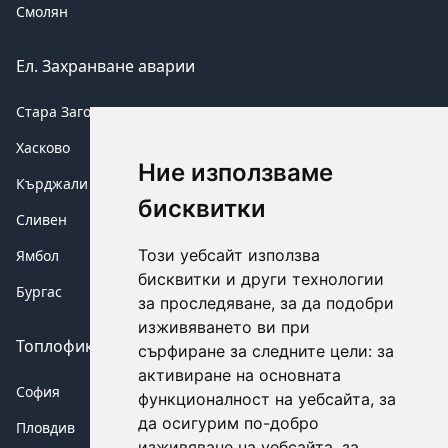
Смолян
Ел. Захранване аварии
Стара Загора
Хасково
Ние използваме
Кърджали
бисквитки
Сливен
Този уебсайт използва
Ямбол
бисквитки и други технологии
Бургас
за проследяване, за да подобри
изживяването ви при
Топлофикация аварии
сърфиране за следните цели:
за
активиране на основната
София
функционалност на уебсайта
,
за
да осигурим по-добро
Пловдив
изживяване на уебсайта
,
за