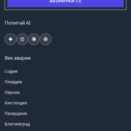
АБОНИРАЙ СЕ
Попитай AI
Вик аварии
София
Пловдив
Перник
Кюстендил
Пазарджик
Благоевград