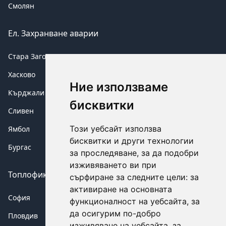
Смолян
Ел. Захранване аварии
Стара Загора
Хасково
Ние използваме
Кърджали
бисквитки
Сливен
Този уебсайт използва
Ямбол
бисквитки и други технологии
Бургас
за проследяване, за да подобри
изживяването ви при
Топлофикация аварии
сърфиране за следните цели:
за
активиране на основната
София
функционалност на уебсайта
,
за
да осигурим по-добро
Пловдив
изживяване на уебсайта
,
за