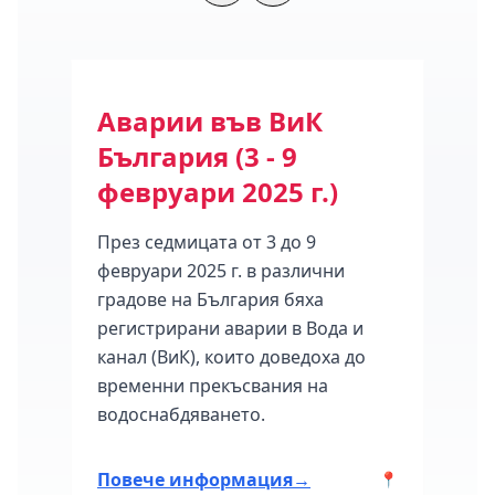
ода
Аварии във ВиК
Се
България (3 - 9
на 
февруари 2025 г.)
16 
През седмицата от 3 до 9
Клас
февруари 2025 г. в различни
мног
градове на България бяха
седм
март
регистрирани аварии в Вода и
град
канал (ВиК), които доведоха до
авари
временни прекъсвания на
ия.
водоснабдяването.
Повече информация
→
Пов
📍
📍