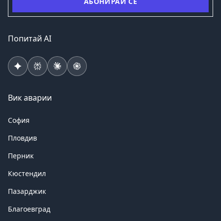
АБОНИРАЙ СЕ
Попитай AI
Вик аварии
София
Пловдив
Перник
Кюстендил
Пазарджик
Благоевград