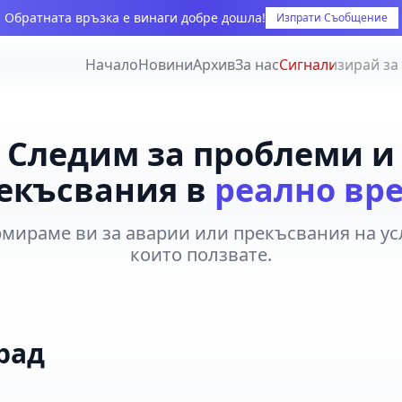
Обратната връзка е винаги добре дошла!
Изпрати Съобщение
Начало
Новини
Архив
За нас
Сигнализирай за
Следим за проблеми и
екъсвания в
реално вр
мираме ви за аварии или прекъсвания на усл
които ползвате.
рад