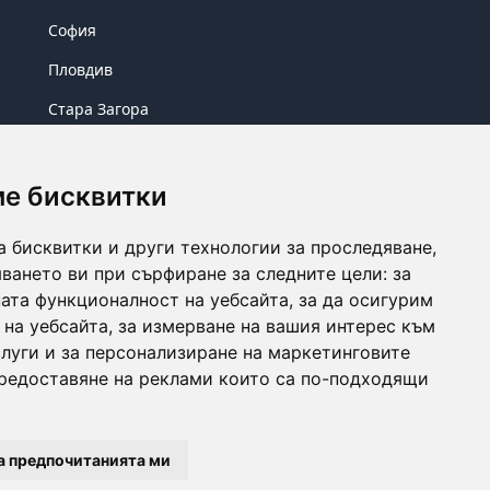
София
Пловдив
Стара Загора
Бургас
ме бисквитки
а бисквитки и други технологии за проследяване,
ването ви при сърфиране за следните цели:
за
ата функционалност на уебсайта
,
за да осигурим
 на уебсайта
,
за измерване на вашия интерес към
луги и за персонализиране на маркетинговите
Instagram
предоставяне на реклами които са по-подходящи
Terms & Conditions
Privacy Policy
Cookies
а предпочитанията ми