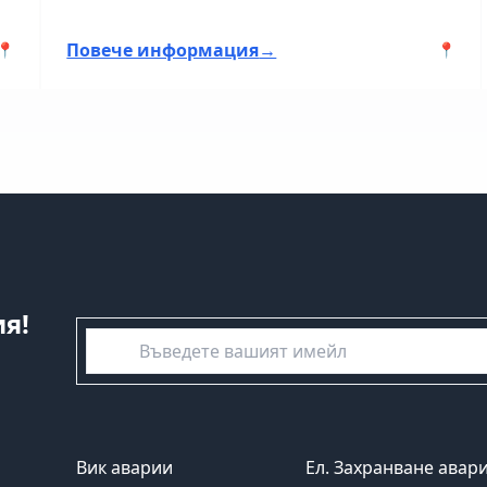
Повече информация
→
📍
📍
я!
емайл
Вик аварии
Ел. Захранване авар