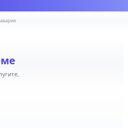
 авария
еме
угите,