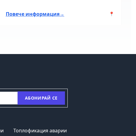
Повече информация
→
По
📍
АБОНИРАЙ СЕ
ии
Топлофикация аварии