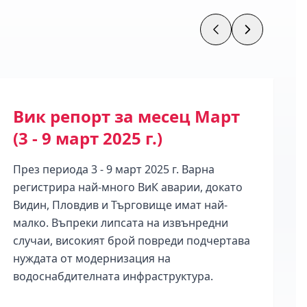
Вик репорт за месец Март
А
(3 - 9 март 2025 г.)
с
През периода 3 - 9 март 2025 г. Варна
Се
регистрира най-много ВиК аварии, докато
ос
Видин, Пловдив и Търговище имат най-
то
малко. Въпреки липсата на извънредни
ав
случаи, високият брой повреди подчертава
пр
нуждата от модернизация на
водоснабдителната инфраструктура.