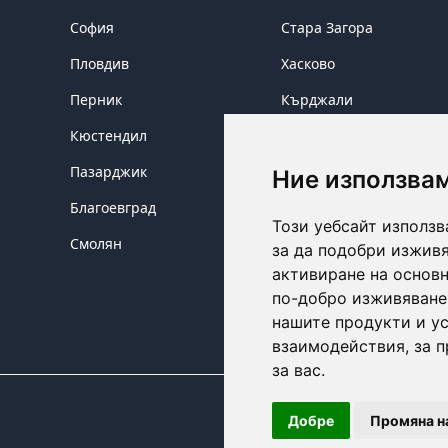
София
Стара Загора
Пловдив
Хасково
Перник
Кърджали
Кюстендил
Сливен
Пазарджик
Ямбол
Ние използва
Благоевград
Бургас
Този уебсайт използв
Смолян
за да подобри изживя
активиране на основн
по-добро изживяване
нашите продукти и ус
взаимодействия
,
за 
за вас
.
Добре
Промяна н