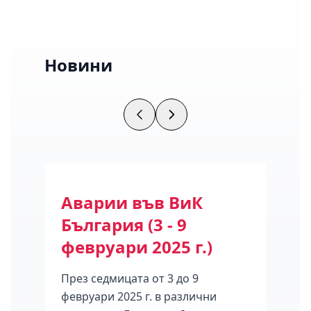
Новини
ода
Аварии във ВиК
Се
България (3 - 9
на 
февруари 2025 г.)
16 
През седмицата от 3 до 9
Клас
февруари 2025 г. в различни
мног