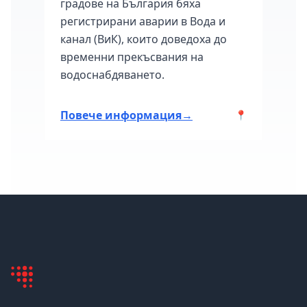
градове на България бяха
седм
март
регистрирани аварии в Вода и
град
канал (ВиК), които доведоха до
авари
временни прекъсвания на
ия.
водоснабдяването.
Повече информация
→
Пов
📍
📍