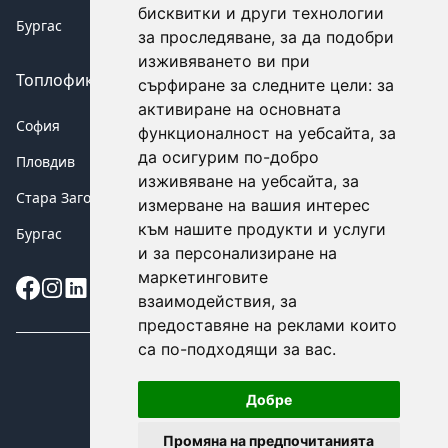
бисквитки и други технологии
Бургас
за проследяване, за да подобри
изживяването ви при
Топлофикация аварии
сърфиране за следните цели:
за
активиране на основната
София
функционалност на уебсайта
,
за
да осигурим по-добро
Пловдив
изживяване на уебсайта
,
за
Стара Загора
измерване на вашия интерес
към нашите продукти и услуги
Бургас
и за персонализиране на
маркетинговите
Instagram
взаимодействия
,
за
предоставяне на реклами които
са по-подходящи за вас
.
©
2026
Добре
All rights reserved.
Промяна на предпочитанията