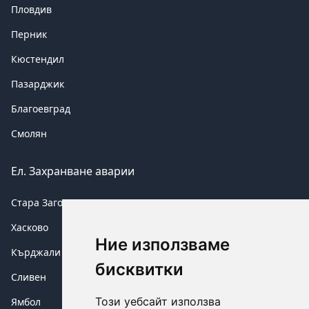
Пловдив
Перник
Кюстендил
Пазарджик
Благоевград
Смолян
Ел. Захранване аварии
Стара Загора
Хасково
Ние използваме
Кърджали
бисквитки
Сливен
Този уебсайт използва
Ямбол