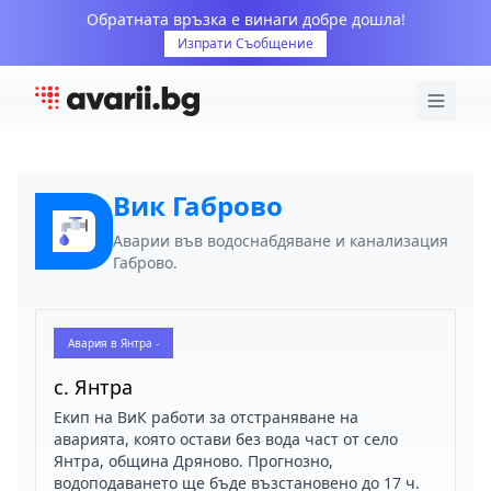
Обратната връзка е винаги добре дошла!
Изпрати Съобщение
Вик Габрово
Аварии във водоснабдяване и канализация
Габрово.
Авария в
Янтра -
с. Янтра
Екип на ВиК работи за отстраняване на
аварията, която остави без вода част от село
Янтра, община Дряново. Прогнозно,
водоподаването ще бъде възстановено до 17 ч.