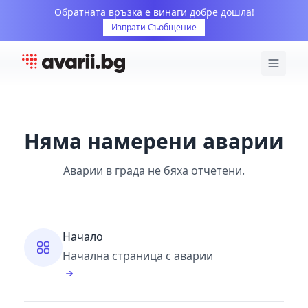
Обратната връзка е винаги добре дошла!
Изпрати Съобщение
Няма намерени аварии
Аварии в града не бяха отчетени.
Начало
Начална страница с аварии