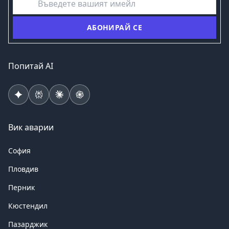
АБОНИРАЙ СЕ
Попитай AI
Вик аварии
София
Пловдив
Перник
Кюстендил
Пазарджик