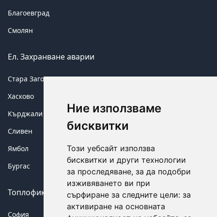
Благоевград
Смолян
Ел. Захранване аварии
Стара Загора
Хасково
Ние използваме
Кърджали
бисквитки
Сливен
Този уебсайт използва
Ямбол
бисквитки и други технологии
Бургас
за проследяване, за да подобри
изживяването ви при
Топлофикация аварии
сърфиране за следните цели:
за
активиране на основната
София