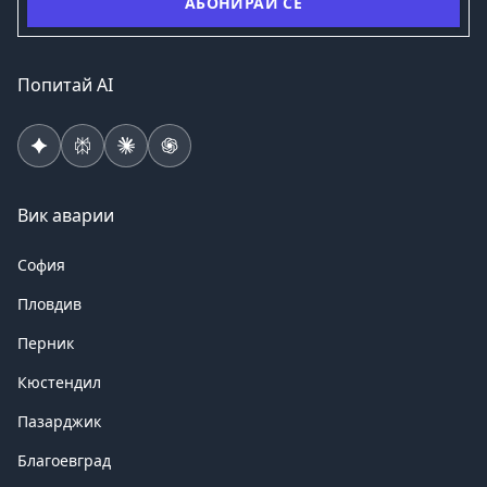
АБОНИРАЙ СЕ
Попитай AI
Вик аварии
София
Пловдив
Перник
Кюстендил
Пазарджик
Благоевград