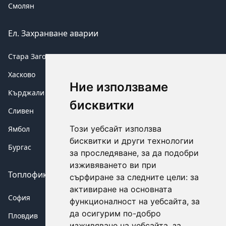
Смолян
Ел. Захранване аварии
Стара Загора
Хасково
Ние използваме
Кърджали
бисквитки
Сливен
Този уебсайт използва
Ямбол
бисквитки и други технологии
Бургас
за проследяване, за да подобри
изживяването ви при
Топлофикация аварии
сърфиране за следните цели:
за
активиране на основната
София
функционалност на уебсайта
,
за
да осигурим по-добро
Пловдив
изживяване на уебсайта
,
за