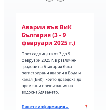
ода
Аварии във ВиК
Се
България (3 - 9
на 
февруари 2025 г.)
16 
През седмицата от 3 до 9
Клас
февруари 2025 г. в различни
мног
градове на България бяха
седм
март
регистрирани аварии в Вода и
град
канал (ВиК), които доведоха до
авари
временни прекъсвания на
ия.
водоснабдяването.
Повече информация
→
Пов
📍
📍