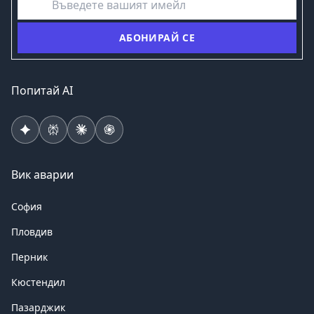
АБОНИРАЙ СЕ
Попитай AI
Вик аварии
София
Пловдив
Перник
Кюстендил
Пазарджик