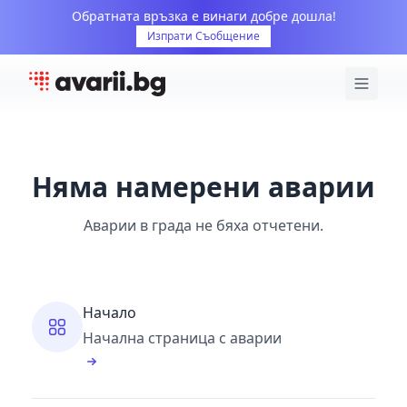
Обратната връзка е винаги добре дошла!
Изпрати Съобщение
Няма намерени аварии
Аварии в града не бяха отчетени.
Начало
Начална страница с аварии