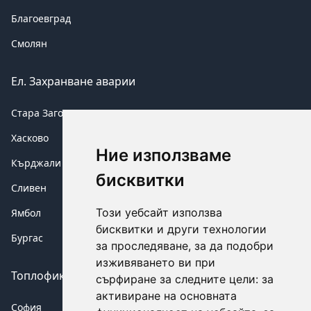
Благоевград
Смолян
Ел. Захранване аварии
Стара Загора
Хасково
Ние използваме
Кърджали
бисквитки
Сливен
Този уебсайт използва
Ямбол
бисквитки и други технологии
Бургас
за проследяване, за да подобри
изживяването ви при
Топлофикация аварии
сърфиране за следните цели:
за
активиране на основната
София