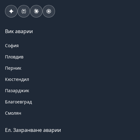
Вик аварии
София
Пловдив
Перник
Кюстендил
Пазарджик
Благоевград
Смолян
Ел. Захранване аварии