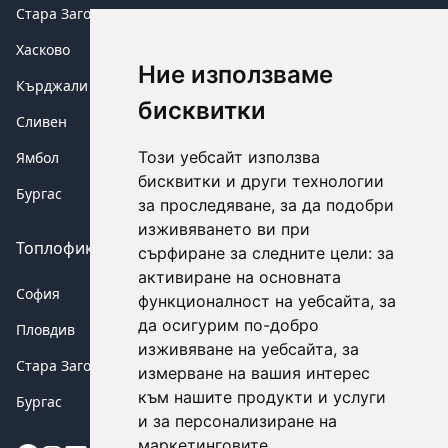
Стара Загора
Хасково
Ние използваме
Кърджали
бисквитки
Сливен
Този уебсайт използва
Ямбол
бисквитки и други технологии
Бургас
за проследяване, за да подобри
изживяването ви при
Топлофикация аварии
сърфиране за следните цели:
за
активиране на основната
София
функционалност на уебсайта
,
за
да осигурим по-добро
Пловдив
изживяване на уебсайта
,
за
Стара Загора
измерване на вашия интерес
към нашите продукти и услуги
Бургас
и за персонализиране на
маркетинговите