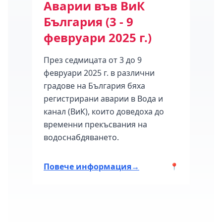
ода
Аварии във ВиК
Се
България (3 - 9
на 
февруари 2025 г.)
16 
През седмицата от 3 до 9
Клас
февруари 2025 г. в различни
мног
градове на България бяха
седм
март
регистрирани аварии в Вода и
град
канал (ВиК), които доведоха до
авари
временни прекъсвания на
ия.
водоснабдяването.
Повече информация
→
Пов
📍
📍