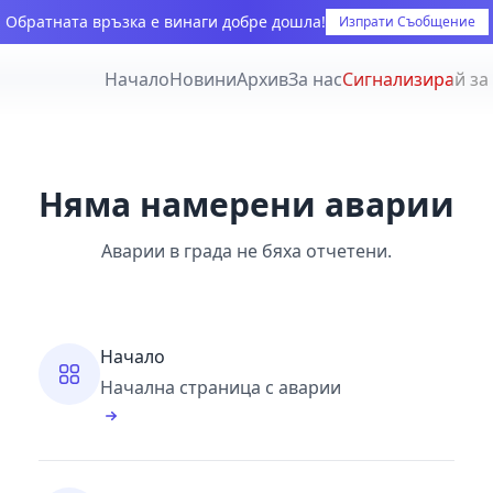
Обратната връзка е винаги добре дошла!
Изпрати Съобщение
Начало
Новини
Архив
За нас
Сигнализирай за
Няма намерени аварии
Аварии в града не бяха отчетени.
Начало
Начална страница с аварии