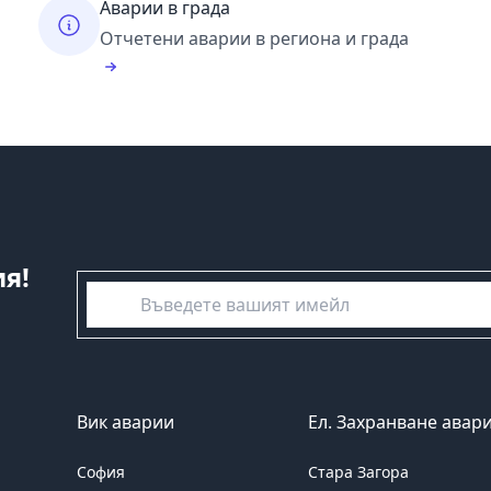
Аварии в града
Отчетени аварии в региона и града
я!
емайл
Вик аварии
Ел. Захранване авар
София
Стара Загора