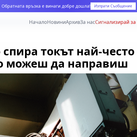
Обратната връзка е винаги добре дошла!
Изпрати Съобщение
Начало
Новини
Архив
За нас
Сигнализирай за
 спира токът най-често
о можеш да направиш