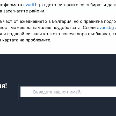
латформата
avarii.bg
където сигналите се събират и дав
а засегнатите райони.
а част от ежедневието в България, но с правилна подго
ност можеш да намалиш неудобствата. Следи
avarii.bg
 и подавай сигнали колкото повече хора съобщават, т
а картата на проблемите.
я!
емайл