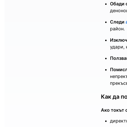
Обади 
деноно
Следи
район.
Изключ
удари, 
Ползва
Помисл
непрек
прекъс
Как да п
Ако токът 
директ