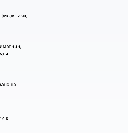
офилактики,
лиматици,
ва и
ване на
ли в