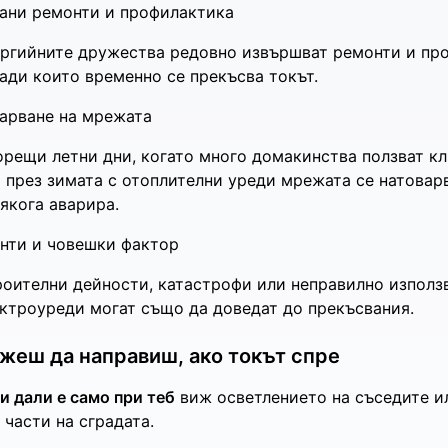
ани ремонти и профилактика
ргийните дружества редовно извършват ремонти и пр
ади които временно се прекъсва токът.
арване на мрежата
орещи летни дни, когато много домакинства ползват к
 през зимата с отоплителни уреди мрежата се натовар
якога аварира.
нти и човешки фактор
оителни дейности, катастрофи или неправилно използ
ктроуреди могат също да доведат до прекъсвания.
жеш да направиш, ако токът спре
и дали е само при теб
виж осветлението на съседите и
части на сградата.