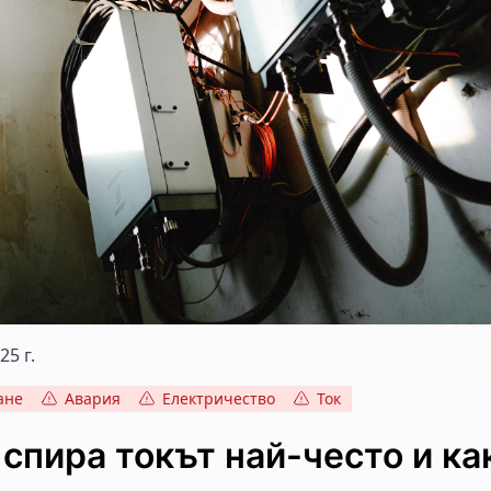
5 г.
ане
Авария
Електричество
Ток
спира токът най-често и ка