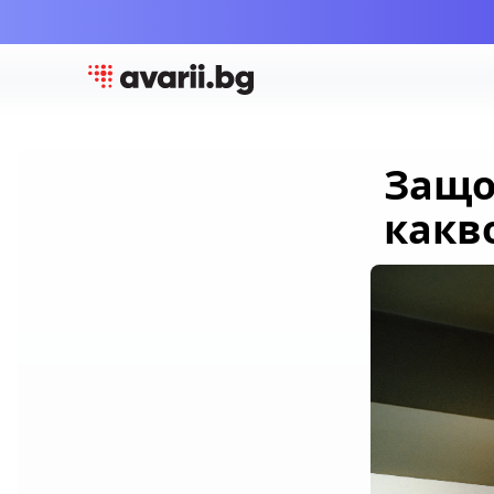
Защо
какв