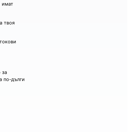
 имат
а твоя
 токови
 за
а по-дълги