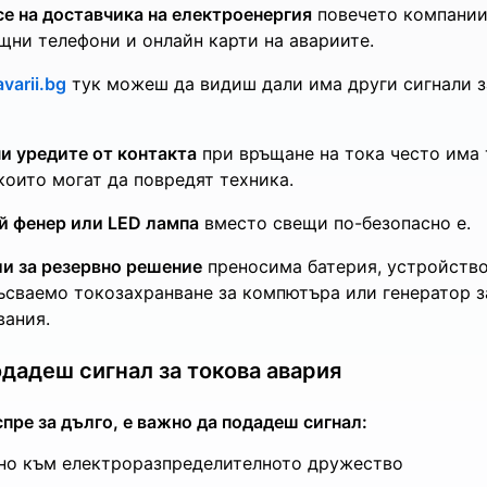
се на доставчика на електроенергия
повечето компании
щни телефони и онлайн карти на авариите.
avarii.bg
тук можеш да видиш дали има други сигнали з
и уредите от контакта
при връщане на тока често има
които могат да повредят техника.
й фенер или LED лампа
вместо свещи по-безопасно е.
и за резервно решение
преносима батерия, устройство
ъсваемо токозахранване за компютъра или генератор з
вания.
одадеш сигнал за токова авария
спре за дълго, е важно да подадеш сигнал:
но към електроразпределителното дружество