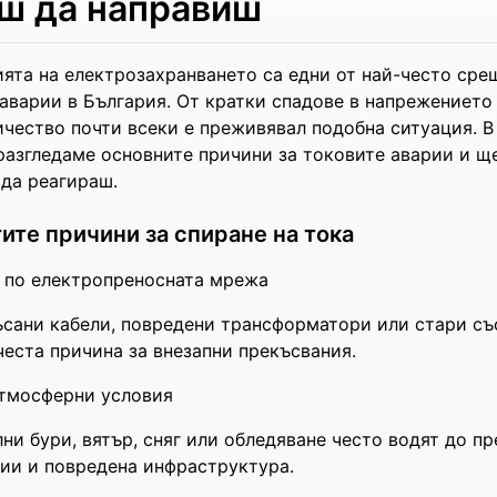
ш да направиш
ята на електрозахранването са едни от най-често сре
аварии в България. От кратки спадове в напрежението
ичество почти всеки е преживявал подобна ситуация. В
разгледаме основните причини за токовите аварии и щ
 да реагираш.
ите причини за спиране на тока
 по електропреносната мрежа
сани кабели, повредени трансформатори или стари с
честа причина за внезапни прекъсвания.
тмосферни условия
ни бури, вятър, сняг или обледяване често водят до п
ии и повредена инфраструктура.