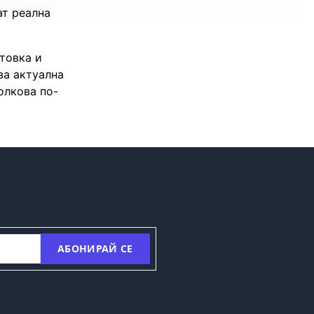
ат реална
товка и
за актуална
олкова по-
АБОНИРАЙ СЕ