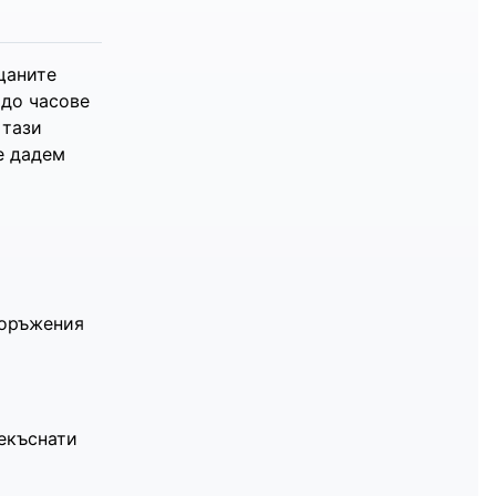
щаните
 до часове
 тази
е дадем
ъоръжения
рекъснати