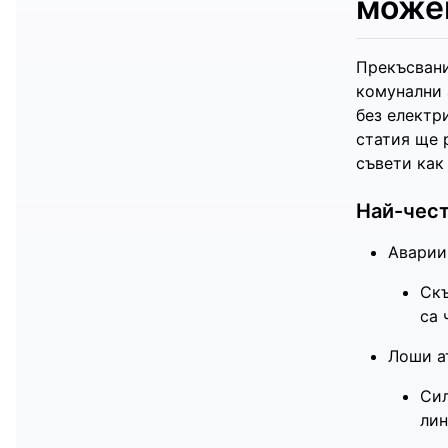
може
Прекъсвани
комунални 
без електр
статия ще 
съвети как
Най-чест
Аварии
Скъ
са 
Лоши а
Сил
лин