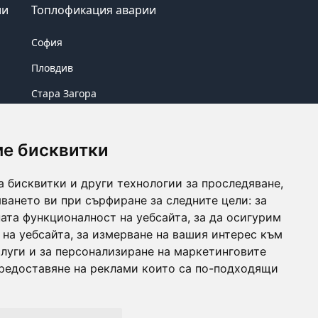
ии
Топлофикация аварии
София
Пловдив
Стара Загора
Бургас
ме бисквитки
а бисквитки и други технологии за проследяване,
ването ви при сърфиране за следните цели:
за
ата функционалност на уебсайта
,
за да осигурим
 на уебсайта
,
за измерване на вашия интерес към
луги и за персонализиране на маркетинговите
Instagram
предоставяне на реклами които са по-подходящи
Terms & Conditions
Privacy Policy
Cookies