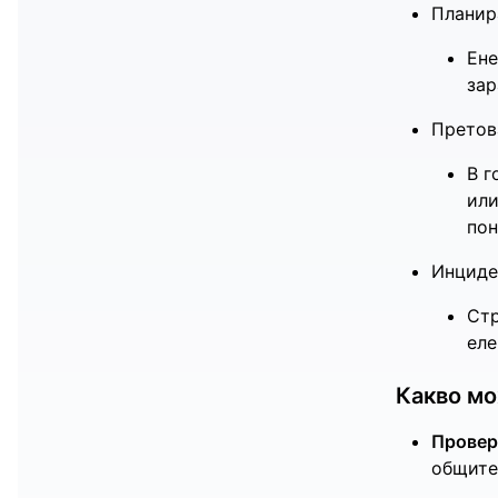
Планир
Ене
зар
Претов
В г
или
пон
Инциде
Стр
еле
Какво мо
Провер
общите 