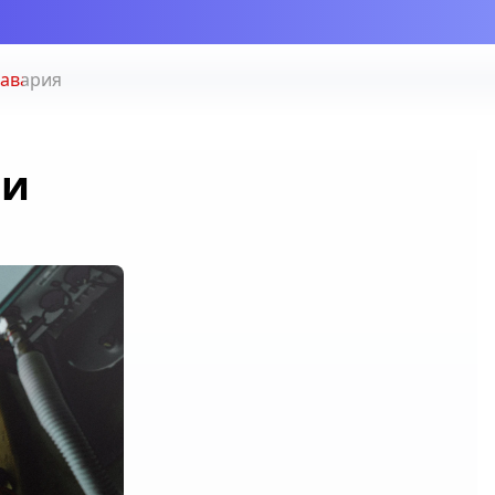
 авария
 и