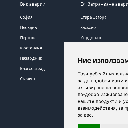
Вик аварии
Ел. Захранване авар
София
Стара Загора
Пловдив
Хасково
Перник
Кърджали
Кюстендил
Сливен
Пазарджик
Ямбол
Ние използва
Благоевград
Бургас
Този уебсайт използв
Смолян
за да подобри изживя
активиране на основн
по-добро изживяване
нашите продукти и ус
взаимодействия
,
за 
за вас
.