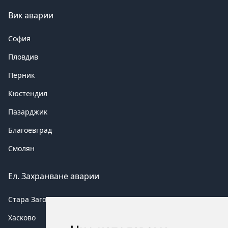
Вик аварии
София
Пловдив
Перник
Кюстендил
Пазарджик
Благоевград
Смолян
Ел. Захранване аварии
Стара Загора
Хасково