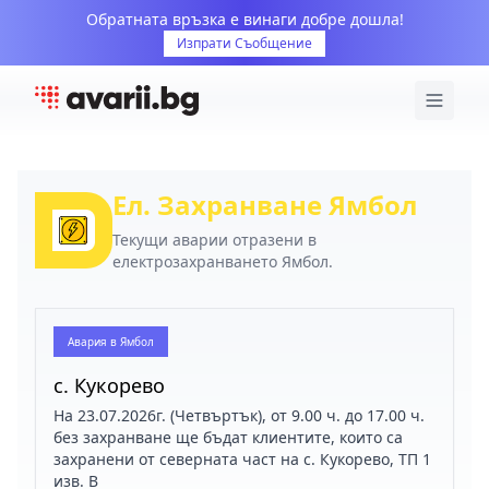
Обратната връзка е винаги добре дошла!
Изпрати Съобщение
Ел. Захранване Ямбол
Текущи аварии отразени в
електрозахранването Ямбол.
Авария в
Ямбол
с. Кукорево
На 23.07.2026г. (Четвъртък), от 9.00 ч. до 17.00 ч.
без захранване ще бъдат клиентите, които са
захранени от северната част на с. Кукорево, ТП 1
изв. В