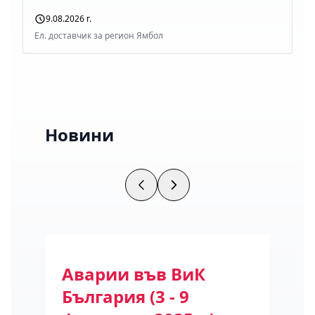
9.08.2026 г.
Ел. доставчик за регион Ямбол
Новини
ода
Аварии във ВиК
Се
България (3 - 9
на 