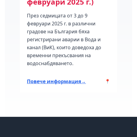
февруари 2025 г.)
16 
През седмицата от 3 до 9
Клас
февруари 2025 г. в различни
мног
градове на България бяха
седм
март
регистрирани аварии в Вода и
град
канал (ВиК), които доведоха до
авари
временни прекъсвания на
ия.
водоснабдяването.
Повече информация
→
Пов
📍
📍