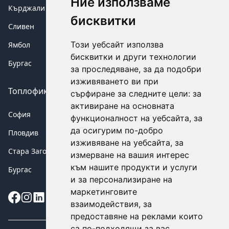
Ние използваме
Кърджали
бисквитки
Сливен
Този уебсайт използва
Ямбол
бисквитки и други технологии
Бургас
за проследяване, за да подобри
изживяването ви при
Топлофикация аварии
сърфиране за следните цели:
за
активиране на основната
София
функционалност на уебсайта
,
за
да осигурим по-добро
Пловдив
изживяване на уебсайта
,
за
Стара Загора
измерване на вашия интерес
към нашите продукти и услуги
Бургас
и за персонализиране на
маркетинговите
Instagram
взаимодействия
,
за
предоставяне на реклами които
са по-подходящи за вас
.