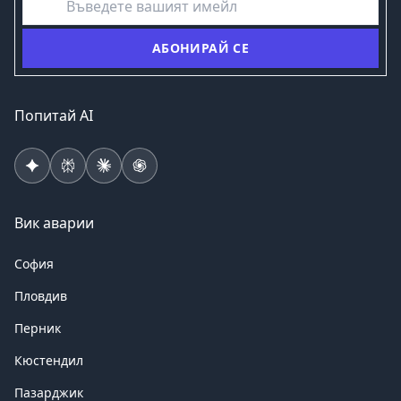
АБОНИРАЙ СЕ
Попитай AI
Вик аварии
София
Пловдив
Перник
Кюстендил
Пазарджик