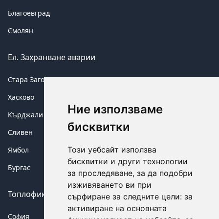
Благоевград
Смолян
Ел. Захранване аварии
Стара Загора
Хасково
Ние използваме
Кърджали
бисквитки
Сливен
Този уебсайт използва
Ямбол
бисквитки и други технологии
Бургас
за проследяване, за да подобри
изживяването ви при
Топлофикация аварии
сърфиране за следните цели:
за
активиране на основната
София