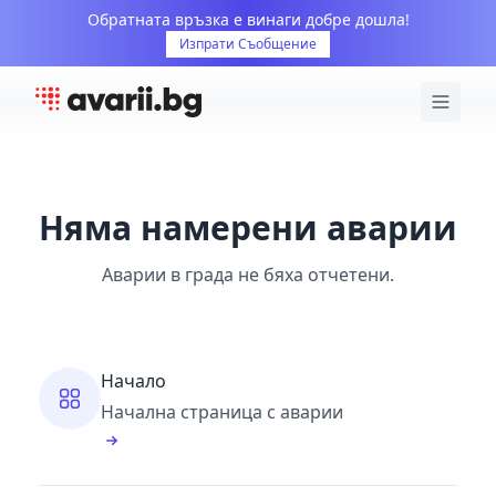
Обратната връзка е винаги добре дошла!
Изпрати Съобщение
Няма намерени аварии
Аварии в града не бяха отчетени.
Начало
Начална страница с аварии