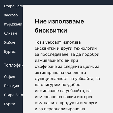
Стара Загора
Хасково
Ние използваме
Кърджали
бисквитки
Сливен
Този уебсайт използва
Ямбол
бисквитки и други технологии
Бургас
за проследяване, за да подобри
изживяването ви при
Топлофикация аварии
сърфиране за следните цели:
за
активиране на основната
София
функционалност на уебсайта
,
за
да осигурим по-добро
Пловдив
изживяване на уебсайта
,
за
Стара Загора
измерване на вашия интерес
към нашите продукти и услуги
Бургас
и за персонализиране на