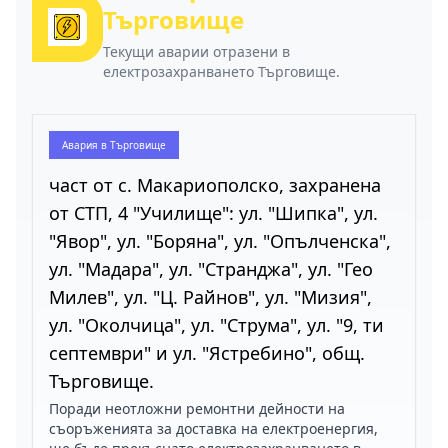
Търговище
Текущи аварии отразени в
електрозахранването Търговище.
Авария в
Търговище
част от с. Макариополско, захранена
от СТП, 4 "Училище": ул. "Шипка", ул.
"Явор", ул. "Боряна", ул. "Опълченска",
ул. "Мадара", ул. "Странджа", ул. "Гео
Милев", ул. "Ц. Райнов", ул. "Мизия",
ул. "Околчица", ул. "Струма", ул. "9, ти
септември" и ул. "Ястребино", общ.
Търговище.
Поради неотложни ремонтни дейности на
съоръженията за доставка на електроенергия,