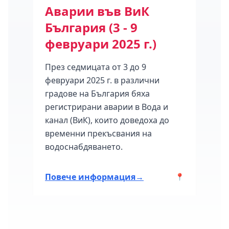
ода
Аварии във ВиК
Се
България (3 - 9
на 
февруари 2025 г.)
16 
През седмицата от 3 до 9
Клас
февруари 2025 г. в различни
мног
градове на България бяха
седм
март
регистрирани аварии в Вода и
град
канал (ВиК), които доведоха до
авари
временни прекъсвания на
ия.
водоснабдяването.
Повече информация
→
Пов
📍
📍