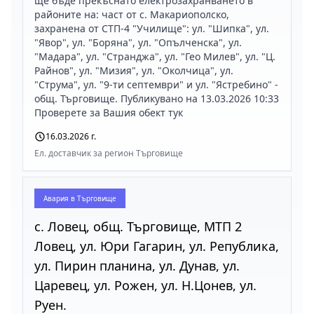
ще бъде прекъснато електрозахранването в
районите на: част от с. Макариополско,
захранена от СТП-4 "Училище": ул. "Шипка", ул.
"Явор", ул. "Боряна", ул. "Опълченска", ул.
"Мадара", ул. "Странджа", ул. "Гео Милев", ул. "Ц.
Райнов", ул. "Мизия", ул. "Околчица", ул.
"Струма", ул. "9-ти септември" и ул. "Ястребино" -
общ. Търговище. Публикувано на 13.03.2026 10:33
Проверете за Вашия обект тук
16.03.2026 г.
Ел. доставчик за регион Търговище
Авария в
Търговище
с. Ловец, общ. Търговище, МТП 2
Ловец, ул. Юри Гагарин, ул. Република,
ул. Пирин планина, ул. Дунав, ул.
Царевец, ул. Рожен, ул. Н.Цонев, ул.
Руен.