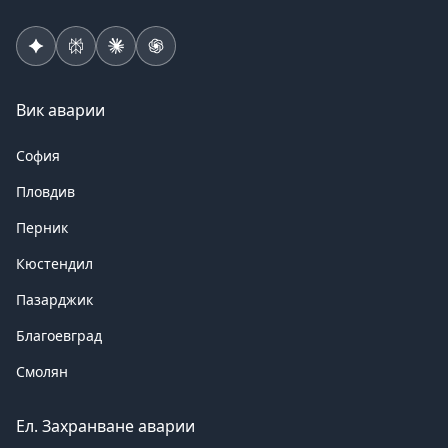
Вик аварии
София
Пловдив
Перник
Кюстендил
Пазарджик
Благоевград
Смолян
Ел. Захранване аварии