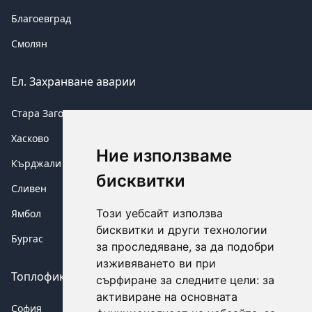
Благоевград
Смолян
Ел. Захранване аварии
Стара Загора
Хасково
Ние използваме
Кърджали
бисквитки
Сливен
Този уебсайт използва
Ямбол
бисквитки и други технологии
Бургас
за проследяване, за да подобри
изживяването ви при
Топлофикация аварии
сърфиране за следните цели:
за
активиране на основната
София