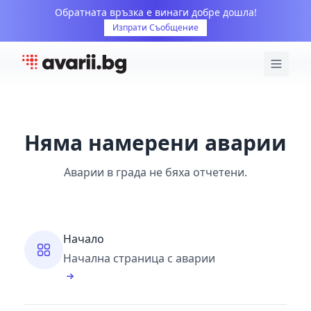
Обратната връзка е винаги добре дошла!
Изпрати Съобщение
Няма намерени аварии
Аварии в града не бяха отчетени.
Начало
Начална страница с аварии