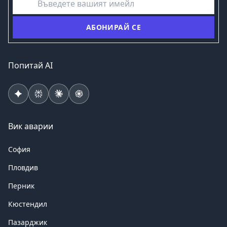
АБОНИРАЙ СЕ
Попитай AI
Вик аварии
София
Пловдив
Перник
Кюстендил
Пазарджик