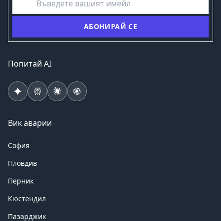
АБОНИРАЙ СЕ
Попитай AI
Вик аварии
София
Пловдив
Перник
Кюстендил
Пазарджик