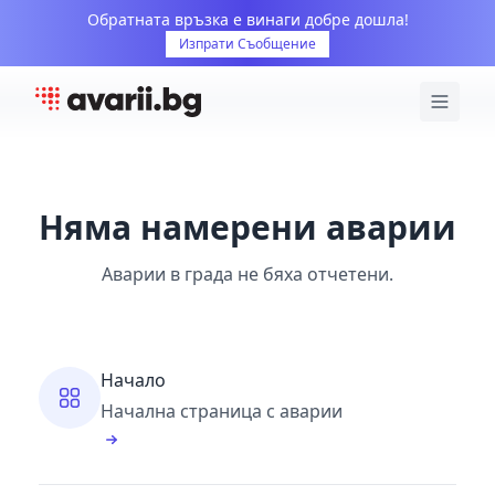
Обратната връзка е винаги добре дошла!
Изпрати Съобщение
Няма намерени аварии
Аварии в града не бяха отчетени.
Начало
Начална страница с аварии