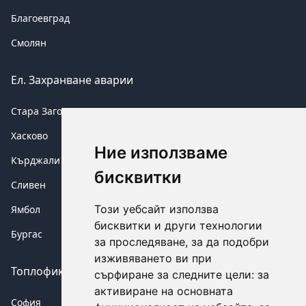
Благоевград
Смолян
Ел. Захранване аварии
Стара Загора
Хасково
Ние използваме
Кърджали
бисквитки
Сливен
Този уебсайт използва
Ямбол
бисквитки и други технологии
Бургас
за проследяване, за да подобри
изживяването ви при
Топлофикация аварии
сърфиране за следните цели:
за
активиране на основната
София