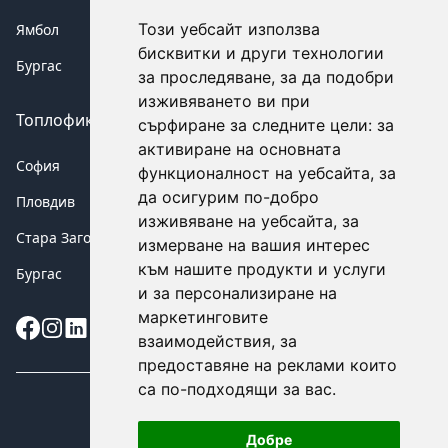
Този уебсайт използва
Ямбол
бисквитки и други технологии
Бургас
за проследяване, за да подобри
изживяването ви при
Топлофикация аварии
сърфиране за следните цели:
за
активиране на основната
София
функционалност на уебсайта
,
за
да осигурим по-добро
Пловдив
изживяване на уебсайта
,
за
Стара Загора
измерване на вашия интерес
към нашите продукти и услуги
Бургас
и за персонализиране на
маркетинговите
Instagram
взаимодействия
,
за
предоставяне на реклами които
са по-подходящи за вас
.
©
2026
Добре