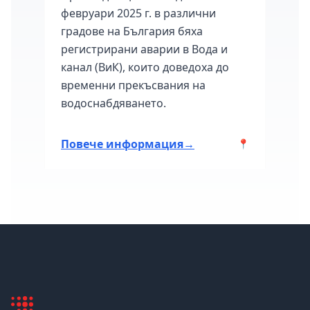
февруари 2025 г. в различни
мног
градове на България бяха
седм
март
регистрирани аварии в Вода и
град
канал (ВиК), които доведоха до
авари
временни прекъсвания на
ия.
водоснабдяването.
Повече информация
→
Пов
📍
📍