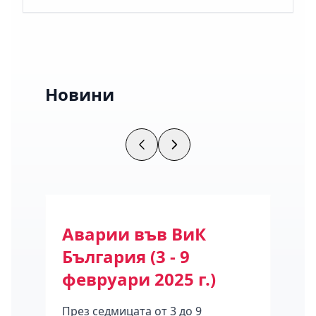
Новини
ода
Аварии във ВиК
Се
България (3 - 9
на 
февруари 2025 г.)
16 
През седмицата от 3 до 9
Клас