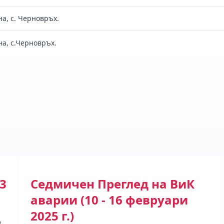
а, с. Черновръх.
а, с.Черновръх.
3
Седмичен Преглед на ВиК
аварии (10 - 16 февруари
2025 г.)
в