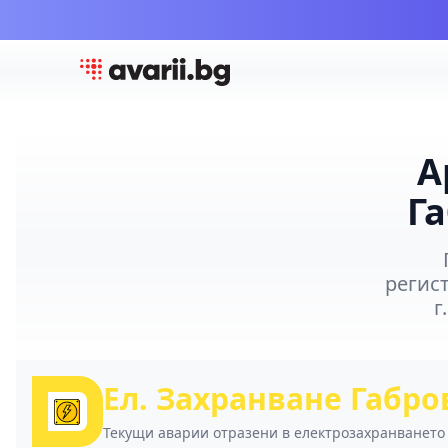
А
Г
регист
г
Ел. Захранване Габро
Текущи аварии отразени в електрозахранването 