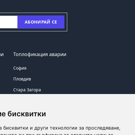
АБОНИРАЙ СЕ
ии
Топлофикация аварии
София
Пловдив
Стара Загора
Бургас
ме бисквитки
а бисквитки и други технологии за проследяване,