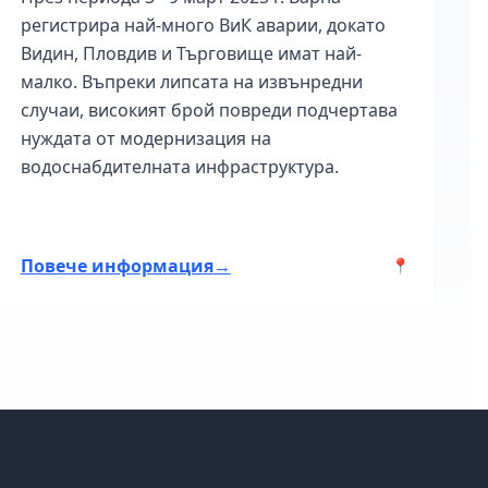
регистрира най-много ВиК аварии, докато
ос
Видин, Пловдив и Търговище имат най-
то
малко. Въпреки липсата на извънредни
ав
случаи, високият брой повреди подчертава
пр
нуждата от модернизация на
водоснабдителната инфраструктура.
Повече информация
→
По
📍