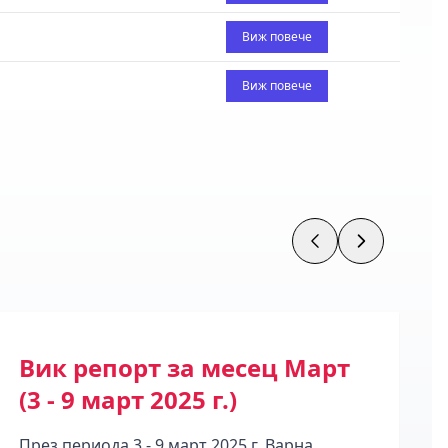
Виж повече
Виж повече
Вик репорт за месец Март
А
(3 - 9 март 2025 г.)
с
През периода 3 - 9 март 2025 г. Варна
Се