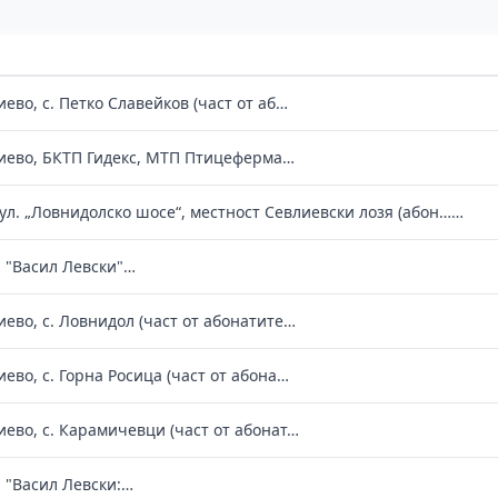
во, с. Петко Славейков (част от аб…
ево, БКТП Гидекс, МТП Птицеферма…
 ул. „Ловнидолско шосе“, местност Севлиевски лозя (абон……
л. "Васил Левски"…
ево, с. Ловнидол (част от абонатите…
во, с. Горна Росица (част от абона…
ево, с. Карамичевци (част от абонат…
л. "Васил Левски:…