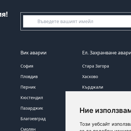
я!
емайл
Вик аварии
Ел. Захранване авар
София
Стара Загора
Пловдив
Хасково
Перник
Кърджали
Кюстендил
Сливен
Пазарджик
Ямбол
Ние използва
Благоевград
Бургас
Този уебсайт използв
Смолян