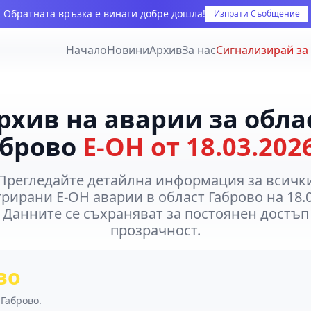
Обратната връзка е винаги добре дошла!
Изпрати Съобщение
Начало
Новини
Архив
За нас
Сигнализирай за
рхив на аварии за обла
аброво
Е-ОН от 18.03.2026
Прегледайте детайлна информация за всичк
рирани Е-ОН аварии в област Габрово на 18.
. Данните се съхраняват за постоянен достъп
прозрачност.
во
Габрово.