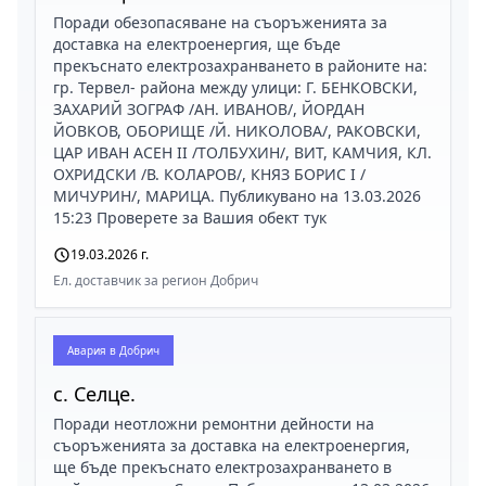
Поради обезопасяване на съоръженията за
доставка на електроенергия, ще бъде
прекъснато електрозахранването в районите на:
гр. Тервел- района между улици: Г. БЕНКОВСКИ,
ЗАХАРИЙ ЗОГРАФ /АН. ИВАНОВ/, ЙОРДАН
ЙОВКОВ, ОБОРИЩЕ /Й. НИКОЛОВА/, РАКОВСКИ,
ЦАР ИВАН АСЕН II /ТОЛБУХИН/, ВИТ, КАМЧИЯ, КЛ.
ОХРИДСКИ /В. КОЛАРОВ/, КНЯЗ БОРИС I /
МИЧУРИН/, МАРИЦА. Публикувано на 13.03.2026
15:23 Проверете за Вашия обект тук
19.03.2026 г.
Ел. доставчик за регион Добрич
Авария в
Добрич
с. Селце.
Поради неотложни ремонтни дейности на
съоръженията за доставка на електроенергия,
ще бъде прекъснато електрозахранването в