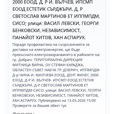
2000 ЕООД, Д, Р И. ВЪЛЧЕВ, ИПСМП
ЕООД ЕСТЕТИК СЪРДЖЪРИ, Д, Р
СВЕТОСЛАВ МАРТИНОВ ЕТ ИППМПДМ,
СИСО; улици: ВАСИЛ ЛЕВСКИ, ГЕОРГИ
БЕНКОВСКИ, НЕЗАВИСИМОСТ,
ПАНАЙОТ ХИТОВ, ХАН АСПАРУХ.
Поради профилактика на съоръженията за
доставка на електроенергия, ще бъде
прекъснато електрозахранването в районите на:
гр. Добрич: ТЕРИТОРИАЛНА ДИРЕКЦИЯ
МИТНИЦА ВАРНА, ОУ СТЕФАН КАРАДЖА,
ОБЛАСТЕН СЪВЕТ НАБЧК ГР. ДОБРИЧ, ИППМПДМ
Д-р НИНА И. МИЛЧЕВА ЕООД, ДЕНТ ФИНЕС 2000
ЕООД, Д-Р И. ВЪЛЧЕВ- ИПСМП ЕООД ЕСТЕТИК
СЪРДЖЪРИ, Д-Р СВЕТОСЛАВ МАРТИНОВ ЕТ
ИППМПДМ-СИСО; улици: ВАСИЛ ЛЕВСКИ, ГЕОРГИ
БЕНКОВСКИ, НЕЗАВИСИМОСТ, ПАНАЙОТ ХИТОВ,
ХАН АСПАРУХ. Публикувано на 13.03.2026 15:09
Проверете за Вашия обект тук