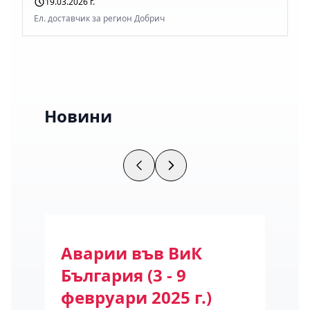
19.03.2026 г.
Ел. доставчик за регион Добрич
Новини
ода
Аварии във ВиК
Се
България (3 - 9
на 
февруари 2025 г.)
16 