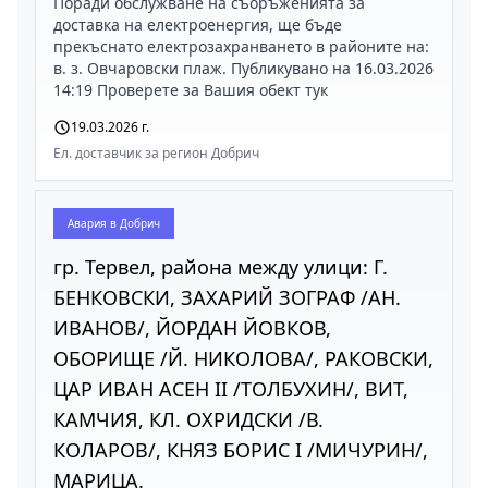
Поради обслужване на съоръженията за
доставка на електроенергия, ще бъде
прекъснато електрозахранването в районите на:
в. з. Овчаровски плаж. Публикувано на 16.03.2026
14:19 Проверете за Вашия обект тук
19.03.2026 г.
Ел. доставчик за регион Добрич
Авария в
Добрич
гр. Тервел, района между улици: Г.
БЕНКОВСКИ, ЗАХАРИЙ ЗОГРАФ /АН.
ИВАНОВ/, ЙОРДАН ЙОВКОВ,
ОБОРИЩЕ /Й. НИКОЛОВА/, РАКОВСКИ,
ЦАР ИВАН АСЕН II /ТОЛБУХИН/, ВИТ,
КАМЧИЯ, КЛ. ОХРИДСКИ /В.
КОЛАРОВ/, КНЯЗ БОРИС I /МИЧУРИН/,
МАРИЦА.