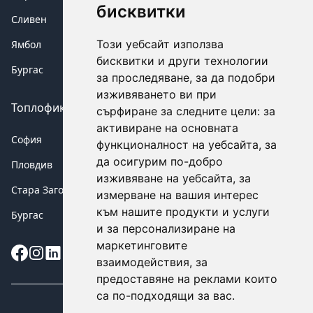
бисквитки
Сливен
Този уебсайт използва
Ямбол
бисквитки и други технологии
Бургас
за проследяване, за да подобри
изживяването ви при
Топлофикация аварии
сърфиране за следните цели:
за
активиране на основната
София
функционалност на уебсайта
,
за
да осигурим по-добро
Пловдив
изживяване на уебсайта
,
за
Стара Загора
измерване на вашия интерес
към нашите продукти и услуги
Бургас
и за персонализиране на
маркетинговите
Instagram
взаимодействия
,
за
предоставяне на реклами които
са по-подходящи за вас
.