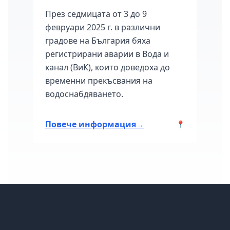
През седмицата от 3 до 9
Клас
февруари 2025 г. в различни
мног
градове на България бяха
седм
март
регистрирани аварии в Вода и
град
канал (ВиК), които доведоха до
авари
временни прекъсвания на
ия.
водоснабдяването.
Повече информация
→
Пов
📍
📍